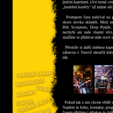
jinými kapelami. (Asi nemá cenu
„hudební kariéry“ už máme něco
Postupem času nabýval na poč
skoro stovka skladeb. Mezi nej
Bill, Scorpions, Deep Purple
nechybí ani naše vlastní věci
snažíme se přidávat stále nové 
Přestože si další změnou kap
zábavou v Trnově ukončil klá
dál.
Pokud tak o nás chcete vědět v
Najdete tu fotky, kontakty, progr
časem přidáme i nějakou tu další 