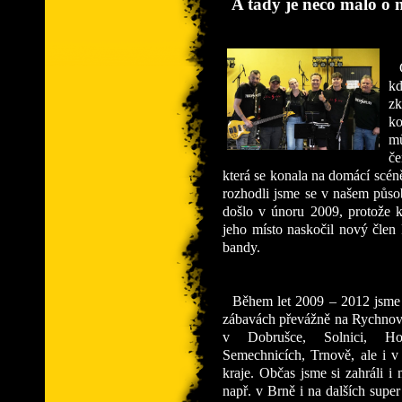
A tady je něco málo o 
Ce
kd
z
ko
m
če
která se konala na domácí scén
rozhodli jsme se v našem půso
došlo v únoru 2009, protože k
jeho místo naskočil nový člen 
bandy.
Během let 2009 – 2012 jsme h
zábavách převážně na Rychnov
v Dobrušce, Solnici, Hou
Semechnicích, Trnově, ale i v
kraje. Občas jsme si zahráli 
např. v Brně i na dalších super