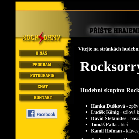
Vítejte na stránkách hudebn
Rocksorr
Hudební skupinu Rocks
Hanka Dušková
- zpěv
Luděk König
- sólová k
David Štefanides
- baso
Tomáš Falta
- bicí
Kamil Hofman
- kláves